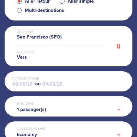
Aller retour
Aller simple
Multi-destinations
DE (DÉPART)
San Francisco (SFO)
A (ARRIVÉE)
Vers
DATES DE VOYAGE
au
PASSAGER(S)
1
passager(s)
CLASSE DE VOYAGE
Economy