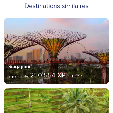
Destinations similaires
Bannière Hero image
Destinations
Singapour
250 554 XPF
à partir de
TTC *
Bannière Hero image