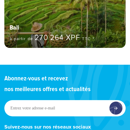
Bali
270 264 XPF
à partir de
TTC *
Abonnez-vous et recevez
nos meilleures offres et actualités
Entrez
votre
adresse
e-
Suivez-nous sur nos réseaux sociaux