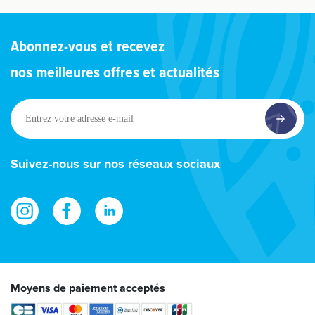
Abonnez-vous et recevez
nos meilleures offres et actualités
Entrez
votre
adresse
e-
Suivez-nous sur nos réseaux sociaux
mail
Moyens de paiement acceptés