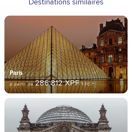
Destinations similaires
Bannière Hero image
Destinations
Paris
286 812 XPF
à partir de
TTC *
Bannière Hero image