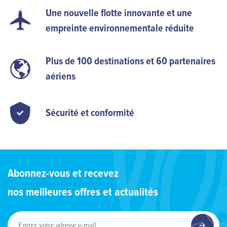
Une nouvelle flotte innovante et une
empreinte environnementale réduite
Plus de 100 destinations et 60 partenaires
aériens
Sécurité et conformité
Abonnez-vous et recevez
nos meilleures offres et actualités
Entrez