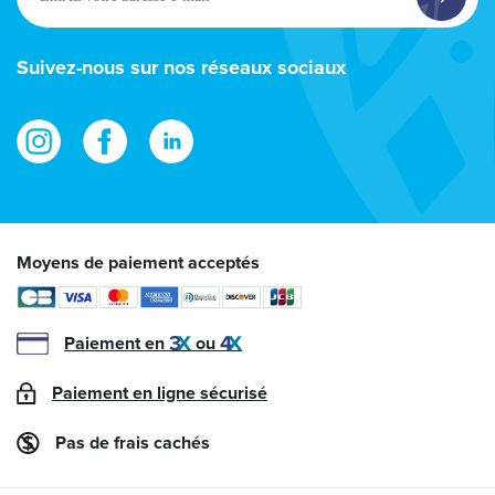
votre
adresse
e-
Suivez-nous sur nos réseaux sociaux
mail
Moyens de paiement acceptés
Paiement en
ou
Paiement en ligne sécurisé
Pas de frais cachés