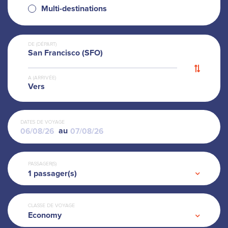
Multi-destinations
DE (DÉPART)
San Francisco (SFO)
A (ARRIVÉE)
Vers
DATES DE VOYAGE
au
PASSAGER(S)
1
passager(s)
CLASSE DE VOYAGE
Economy