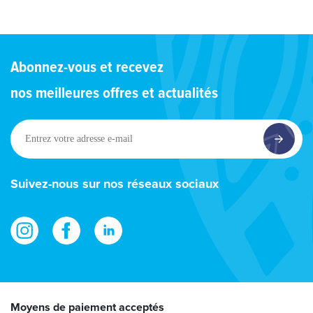
Abonnez-vous et recevez
nos meilleures offres et actualités
Entrez
votre
adresse
e-
Suivez-nous sur nos réseaux sociaux
mail
Moyens de paiement acceptés