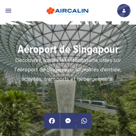
Aller au contenu principal
Aéroport de Singapour
Découvrez toutes les informations utiles sur
l’aéroport de Singapour : formalités d'entrée,
activités, transports et hébergements.
Facebook
Messenger
WhatsApp