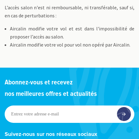
L’accès salon n'est ni remboursable, ni transférable, sauf si,
en cas de perturbations :
Aircalin modifie votre vol et est dans l'impossibilité de
proposer l’accès au salon.
Aircalin modifie votre vol pour vol non opéré par Aircalin.
Abonnez-vous et recevez
nos meilleures offres et actualités
Entrez
votre
adresse
e-
Suivez-nous sur nos réseaux sociaux
mail